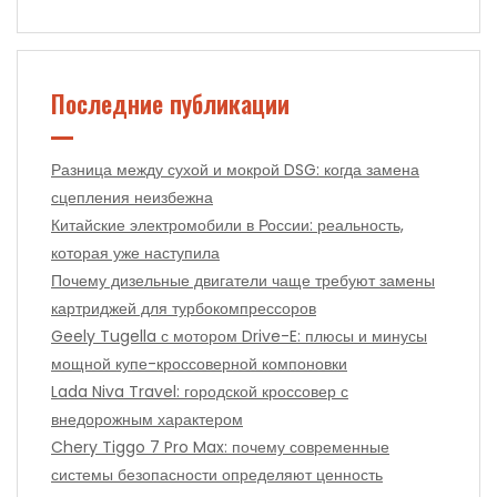
Последние публикации
Разница между сухой и мокрой DSG: когда замена
сцепления неизбежна
Китайские электромобили в России: реальность,
которая уже наступила
Почему дизельные двигатели чаще требуют замены
картриджей для турбокомпрессоров
Geely Tugella с мотором Drive-E: плюсы и минусы
мощной купе-кроссоверной компоновки
Lada Niva Travel: городской кроссовер с
внедорожным характером
Chery Tiggo 7 Pro Max: почему современные
системы безопасности определяют ценность