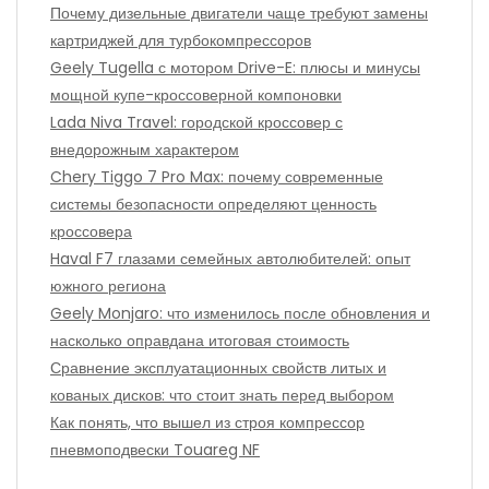
Почему дизельные двигатели чаще требуют замены
картриджей для турбокомпрессоров
Geely Tugella с мотором Drive-E: плюсы и минусы
мощной купе-кроссоверной компоновки
Lada Niva Travel: городской кроссовер с
внедорожным характером
Chery Tiggo 7 Pro Max: почему современные
системы безопасности определяют ценность
кроссовера
Haval F7 глазами семейных автолюбителей: опыт
южного региона
Geely Monjaro: что изменилось после обновления и
насколько оправдана итоговая стоимость
Сравнение эксплуатационных свойств литых и
кованых дисков: что стоит знать перед выбором
Как понять, что вышел из строя компрессор
пневмоподвески Touareg NF