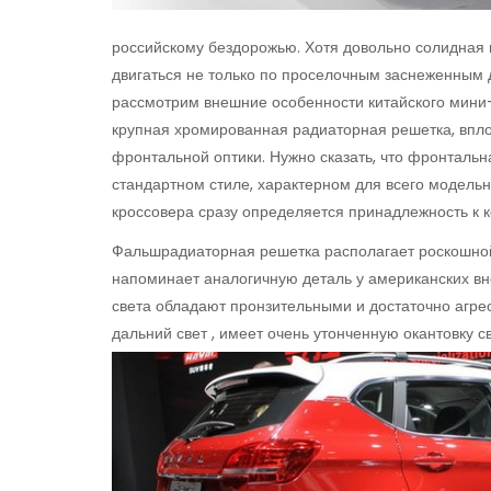
российскому бездорожью. Хотя довольно солидная 
двигаться не только по проселочным заснеженным д
рассмотрим внешние особенности китайского мини-
крупная хромированная радиаторная решетка, впл
фронтальной оптики. Нужно сказать, что фронтальн
стандартном стиле, характерном для всего модельн
кроссовера сразу определяется принадлежность к к
Фальшрадиаторная решетка располагает роскошной
напоминает аналогичную деталь у американских вн
света обладают пронзительными и достаточно агрес
дальний свет , имеет очень утонченную окантовку с