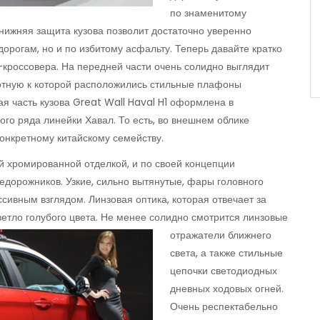
по знаменитому
нижняя защита кузова позволит достаточно уверенно
орогам, но и по избитому асфальту. Теперь давайте кратко
кроссовера. На передней части очень солидно выглядит
отную к которой расположились стильные плафоны
ая часть кузова Great Wall Haval H1 оформлена в
ого ряда линейки Хавал. То есть, во внешнем облике
онкретному китайскому семейству.
 хромированной отделкой, и по своей концепции
едорожников. Узкие, сильно вытянутые, фары головного
сивным взглядом. Линзовая оптика, которая отвечает за
ветло голубого цвета.
Не менее солидно смотрится линзовые
отражатели ближнего
света, а также стильные
цепочки светодиодных
дневных ходовых огней.
Очень респектабельно