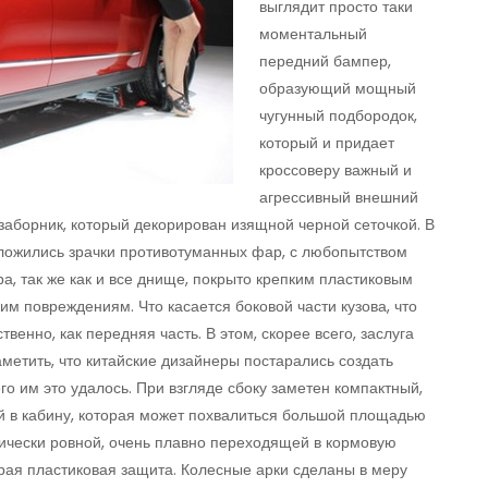
выглядит просто таки
моментальный
передний бампер,
образующий мощный
чугунный подбородок,
который и придает
кроссоверу важный и
агрессивный внешний
заборник, который декорирован изящной черной сеточкой. В
ложились зрачки противотуманных фар, с любопытством
, так же как и все днище, покрыто крепким пластиковым
им повреждениям. Что касается боковой части кузова, что
венно, как передняя часть. В этом, скорее всего, заслуга
аметить, что китайские дизайнеры постарались создать
го им это удалось. При взгляде сбоку заметен компактный,
й в кабину, которая может похвалиться большой площадью
тически ровной, очень плавно переходящей в кормовую
рая пластиковая защита. Колесные арки сделаны в меру