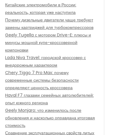
Китайские электромобили в России:
реальность, которая уже наступила
Почему дизельные двигатели чаще требуют
замены картриджей для турбокомпрессоров
Geely Tugella с мотором Drive-E: плюсы и
минусы мощной купе-кроссоверной
компоновки
Lada Niva Travel: городской кроссовер с
внедорожным характером
Chery Tiggo 7 Pro Max: почему
современные системы безопасности
определяют ценность кроссовера
Haval F7 глазами семейных автолюбителей:
опыт южного региона
Geely Monjaro: что изменилось после
обновления и насколько оправдана итоговая
стоимость
Сравнение эксплуатационных свойств литых