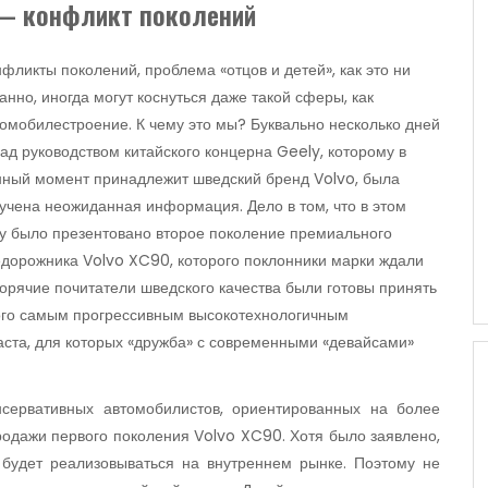
 — конфликт поколений
фликты поколений, проблема «отцов и детей», как это ни
анно, иногда могут коснуться даже такой сферы, как
томобилестроен
ие. К чему это мы? Буквально несколько дней
ад руководством китайского концерна Geely, которому в
нный момент принадлежит шведский бренд Volvo, была
учена неожиданная информация. Дело в том, что в этом
ду было презентовано второе поколение премиального
едорожника Volvo XC90, которого поклонники марки ждали
е горячие почитатели шведского качества были готовы принять
го самым прогрессивным высокотехнологич
ным
ста, для которых «дружба» с современными «девайсами»
нсервативных автомобилистов, ориентированных на более
одажи первого поколения Volvo XC90. Хотя было заявлено,
будет реализовываться на внутреннем рынке. Поэтому не