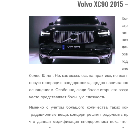
Volvo XC90 2015
Кон
стр
ав
наз
да
озв
го
вн
более 10 лет. Но, как оказалось на практике, не вс
новую генерацию внедорожника, щедро напичканно
оснащением. Особенно, люди более старшего возра
часто представляет большую сложность.
Именно с учетом большого количества таких ко
традиционные вещи, концерн решил продолжить пр
что данная модификация внедорожника пока что 