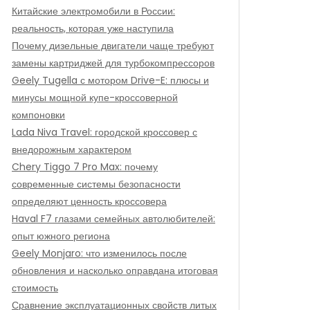
Китайские электромобили в России:
реальность, которая уже наступила
Почему дизельные двигатели чаще требуют
замены картриджей для турбокомпрессоров
Geely Tugella с мотором Drive-E: плюсы и
минусы мощной купе-кроссоверной
компоновки
Lada Niva Travel: городской кроссовер с
внедорожным характером
Chery Tiggo 7 Pro Max: почему
современные системы безопасности
определяют ценность кроссовера
Haval F7 глазами семейных автолюбителей:
опыт южного региона
Geely Monjaro: что изменилось после
обновления и насколько оправдана итоговая
стоимость
Сравнение эксплуатационных свойств литых