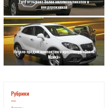
Ford отзывает более миллиона пикапов и
внедорожников
Начало продаж компактного кроссовера «Опель
Мокка»
Рубрики
Анонсы