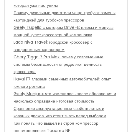
которая уже наступила
Почему дизельные двигатели чаще требуют замены
картриджей для турбокомпрессоров
Geely Tugella с мотором Drive-E: плюсы и минусы
мощной купе-кроссоверной компоновки
Lada Niva Travel: городской кроссовер с
внедорожным характером
Chery Tiggo 7 Pro Max: почему современные
системы безопасности определяют ценность
кроссовера
Haval F7 глазами семейных автолюбителей: опыт
южного региона
Geely Monjaro: что изменилось после обновления и
насколько оправдана итоговая стоимость
Сравнение эксплуатационных свойств литых и
кованых дисков: что стоит знать перед выбором
Как понять, что вышел из строя компрессор
пневмоподвески Touareg NF