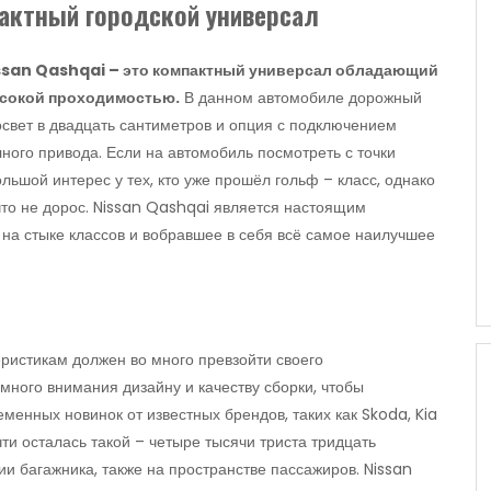
пактный городской универсал
ssan Qashqai – это компактный универсал обладающий
сокой проходимостью.
В данном автомобиле дорожный
свет в двадцать сантиметров и опция с подключением
ного привода. Если на автомобиль посмотреть с точки
льшой интерес у тех, кто уже прошёл гольф – класс, однако
что не дорос. Nissan Qashqai является настоящим
о на стыке классов и вобравшее в себя всё самое наилучшее
ристикам должен во много превзойти своего
 много внимания дизайну и качеству сборки, чтобы
менных новинок от известных брендов, таких как Skoda, Kia
очти осталась такой – четыре тысячи триста тридцать
и багажника, также на пространстве пассажиров. Nissan