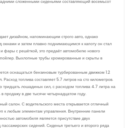
 задними сложенными сиденьями составляющий восемьсот
адает дизайном, напоминающим строго авто, однако
окнами и затем плавно поднимающимся к капоту он стал
 и фары с решёткой, это предаёт автомобилю нового
спойлер. Выхлопные трубы хромированные и скрыты в
уется оснащаться бензиновым турбированным движком 1.2
. Расход топлива составляет 5.7 литров на сто километров.
о тридцать лошадиных сил, с расходом топлива 4.7 литра на
 в продажу в две тысячи четырнадцатом году.
ый салон. С водительского места открывается отличный
уп к любым элементам управления. Внутренние панели
енностью автомобиля является присутствие двух
 пассажирских сидений. Сиденья третьего и второго ряда