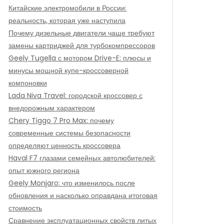
Китайские электромобили в России:
реальность, которая уже наступила
Почему дизельные двигатели чаще требуют
замены картриджей для турбокомпрессоров
Geely Tugella с мотором Drive-E: плюсы и
минусы мощной купе-кроссоверной
компоновки
Lada Niva Travel: городской кроссовер с
внедорожным характером
Chery Tiggo 7 Pro Max: почему
современные системы безопасности
определяют ценность кроссовера
Haval F7 глазами семейных автолюбителей:
опыт южного региона
Geely Monjaro: что изменилось после
обновления и насколько оправдана итоговая
стоимость
Сравнение эксплуатационных свойств литых