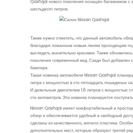
Qashqai нового поколения оснащён багажником с
шестьдесят литров.
Также нужно отметить, что данный автомобиль обл
благодаря ломанным новым линям проходящим под 
выглядеть значительно красивее. Также обновились
поколения современный вид. Сзади был добавлен 
бампере.
Такая новинка автомобиля Nissan Qashqai планир
литра с мощностью в сто пятнадцать лошадиных сил
И дизельным двигателем 1.6 литров с мощностью ст
сто километров. Эта новинка планируется поступать
Nissan Qashqai имеет комфортабельный и просторн
обзор и обеспечивается удобный и свободный дост
сделаны из качественного, мягкого пластика. Особ
дополнительных мест, которые образуют третий ряд