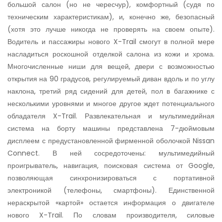
большой салон (но не чересчур), комфортный (судя по
техническим характеристикам), и, конечно же, безопасный
(хотя это лучше никогда не проверять на своем опыте).
Водитель и пассажиры нового X-Trail смогут в полной мере
насладиться роскошной отделкой салона из кожи и хрома.
Многочисленные ниши для вещей, двери с возможностью
открытия на 90 градусов, регулируемый диван вдоль и по углу
наклона, третий ряд сидений для детей, пол в багажнике с
несколькими уровнями и многое другое ждет потенциального
обладателя X-Trail. Развлекательная и мультимедийная
система на борту машины представлена 7-дюймовым
дисплеем с предустановленной фирменной оболочкой Nissan
Connect. В ней сосредоточены: мультимедийный
проигрыватель, навигация, поисковая система от Google,
позволяющая синхронизироваться с портативной
электроникой (телефоны, смартфоны). Единственной
нераскрытой «картой» остается информация о двигателе
нового X-Trail. По словам производителя, силовые