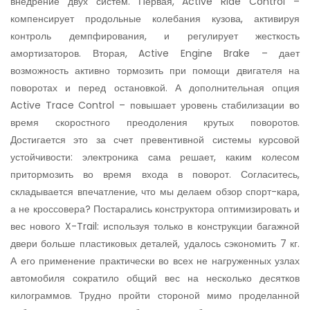
внедрение двух систем. Первая, Active Ride Control –
компенсирует продольные колебания кузова, активируя
контроль демпфирования, и регулирует жесткость
амортизаторов. Вторая, Active Engine Brake – дает
возможность активно тормозить при помощи двигателя на
поворотах и перед остановкой. А дополнительная опция
Active Trace Control – повышает уровень стабилизации во
время скоростного преодоления крутых поворотов.
Достигается это за счет превентивной системы курсовой
устойчивости: электроника сама решает, каким колесом
притормозить во время входа в поворот. Согласитесь,
складывается впечатление, что мы делаем обзор спорт-кара,
а не кроссовера? Постарались конструктора оптимизировать и
вес нового X-Trail: используя только в конструкции багажной
двери больше пластиковых деталей, удалось сэкономить 7 кг.
А его применение практически во всех не нагруженных узлах
автомобиля сократило общий вес на несколько десятков
килограммов. Трудно пройти стороной мимо проделанной