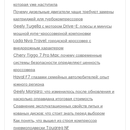
которая уже наступила
Почему дизельные двигатели чаще требуют замены
картриджей для турбокомпрессоров
Geely Tugella с мотором Drive-E: плюсы и минусы
мощной купе-кроссоверной компоновки
Lada Niva Travel: городской кроссовер с
внедорожным характером
Chery Tiggo 7 Pro Max: почему современные
системы безопасности определяют ценность
кроссовера
Haval F7 глазами семейных автолюбителей: опыт
южного региона
Geely Monjaro: что изменилось после обновления и
насколько оправдана итоговая стоимость
Сравнение эксплуатационных свойств литых и
кованых дисков: что стоит знать перед выбором
Как понять, что вышел из строя компрессор
пневмоподвески Touareg NF