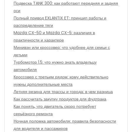
Подвеска TANK 300: как работают передняя и задняя
оси
Полный привод EXLANTIX ET: принцип работы и
распределение тяги
Mazda CX-50 и Mazda CX-5: различия в
практичности и характере
Минивэн или кроссовер: что удобнее для семьи с
детьми
Турбомотор 1.5: что нужно знать владельцу
автомобиля
Кроссовер с третьим рядом: кому действительно
нужны дополнительные места
Летняя резина для трассы и города: в чем разница
Как рассчитать закупку продуктов для фудтрака
Как понять, что двигатель скоро потребует
серьёзного ремонта
Ночная поломка автомобиля: правила безопасности
для водителя и пассажиров