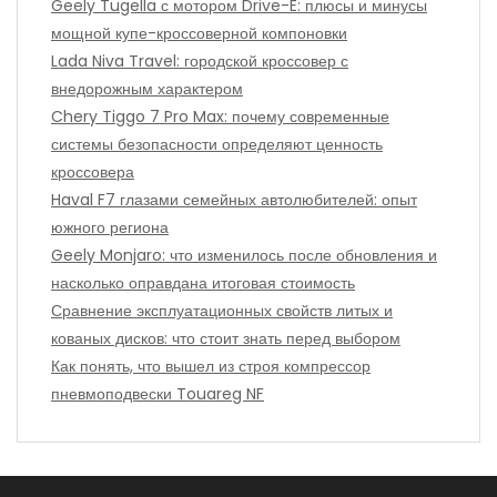
Geely Tugella с мотором Drive-E: плюсы и минусы
мощной купе-кроссоверной компоновки
Lada Niva Travel: городской кроссовер с
внедорожным характером
Chery Tiggo 7 Pro Max: почему современные
системы безопасности определяют ценность
кроссовера
Haval F7 глазами семейных автолюбителей: опыт
южного региона
Geely Monjaro: что изменилось после обновления и
насколько оправдана итоговая стоимость
Сравнение эксплуатационных свойств литых и
кованых дисков: что стоит знать перед выбором
Как понять, что вышел из строя компрессор
пневмоподвески Touareg NF