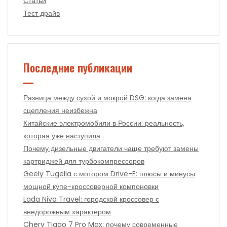
Статьи
Тест драйв
Последние публикации
Разница между сухой и мокрой DSG: когда замена
сцепления неизбежна
Китайские электромобили в России: реальность,
которая уже наступила
Почему дизельные двигатели чаще требуют замены
картриджей для турбокомпрессоров
Geely Tugella с мотором Drive-E: плюсы и минусы
мощной купе-кроссоверной компоновки
Lada Niva Travel: городской кроссовер с
внедорожным характером
Chery Tiggo 7 Pro Max: почему современные