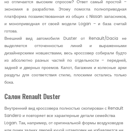
но отличается высоким спросом? Ответ самый простой –
экономия в разработке. Этому помогла полноприводная
платформа позаимствованная из общих с Nissan запасников,
и моноприводная от своей модели Logan – и база считай
готова.
Внешний вид автомобиля Duster от Renault/Dacia не
выделяется отточенностью линий и выраженными
дизайнерскими новшествами, весь кроссовер собирали будто
из абсолютно разных частей по отдельности – передней,
задней и дверных проемов. Капот, багажник и колесные арки
раздуты для соответствия стилю, плоскими остались только
бока.
Салон Renault Duster
Внутренний вид кроссовера полностью скопирован с Renault
Sandero и повторяет все характерные детали семейства
Logan. Так, например, от оригинальной формы воздуховодов
или ручек задних дверей куцой штамповки не избавляется ни