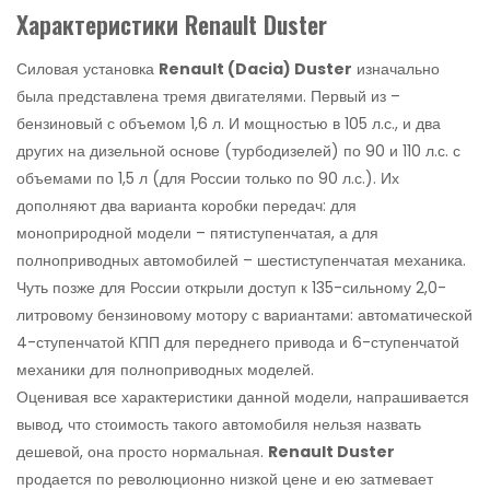
Характеристики Renault Duster
Силовая установка
Renault (Dacia) Duster
изначально
была представлена тремя двигателями. Первый из –
бензиновый с объемом 1,6 л. И мощностью в 105 л.с., и два
других на дизельной основе (турбодизелей) по 90 и 110 л.с. с
объемами по 1,5 л (для России только по 90 л.с.). Их
дополняют два варианта коробки передач: для
моноприродной модели – пятиступенчатая, а для
полноприводных автомобилей – шестиступенчатая механика.
Чуть позже для России открыли доступ к 135-сильному 2,0-
литровому бензиновому мотору с вариантами: автоматической
4-ступенчатой КПП для переднего привода и 6-ступенчатой
механики для полноприводных моделей.
Оценивая все характеристики данной модели, напрашивается
вывод, что стоимость такого автомобиля нельзя назвать
дешевой, она просто нормальная.
Renault Duster
продается по революционно низкой цене и ею затмевает