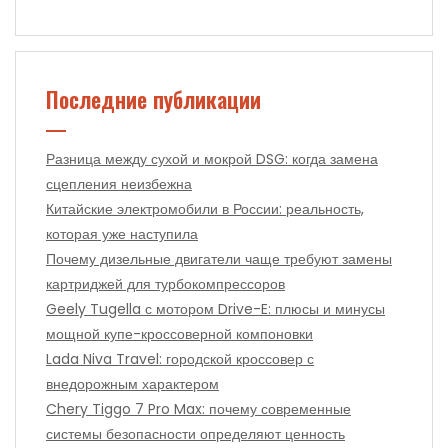
Последние публикации
Разница между сухой и мокрой DSG: когда замена
сцепления неизбежна
Китайские электромобили в России: реальность,
которая уже наступила
Почему дизельные двигатели чаще требуют замены
картриджей для турбокомпрессоров
Geely Tugella с мотором Drive-E: плюсы и минусы
мощной купе-кроссоверной компоновки
Lada Niva Travel: городской кроссовер с
внедорожным характером
Chery Tiggo 7 Pro Max: почему современные
системы безопасности определяют ценность