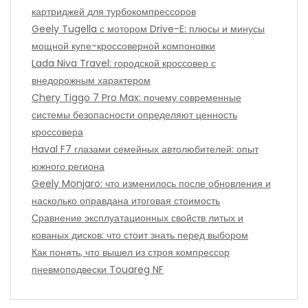
картриджей для турбокомпрессоров
Geely Tugella с мотором Drive-E: плюсы и минусы
мощной купе-кроссоверной компоновки
Lada Niva Travel: городской кроссовер с
внедорожным характером
Chery Tiggo 7 Pro Max: почему современные
системы безопасности определяют ценность
кроссовера
Haval F7 глазами семейных автолюбителей: опыт
южного региона
Geely Monjaro: что изменилось после обновления и
насколько оправдана итоговая стоимость
Сравнение эксплуатационных свойств литых и
кованых дисков: что стоит знать перед выбором
Как понять, что вышел из строя компрессор
пневмоподвески Touareg NF