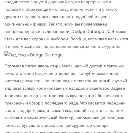
соединяется с другой дорожкой двумя непрерывными
полосами, образующими оправу этих «очков». Ни у какого
другого внедорожника пока что нет подобной и очень
оригинальной фишки. Так что, если вы приверженец
неординарности и выделенности, Dodge Durango 2014 может
стать для вас хорошим выбором. Вообще, кормовая часть хотя
и очень массивная, но выполнена филигранно и аккуратно.
Огромная пятая дверь открывает широкий доступ в такое же
вместительное багажное отделение. Патрубки выхлопной
системы разнесены по сторонам, имеют стандартный круглый
вид безо всяких хромированных насадок и окантовок. Заднее
тонированное стекло тоже очень крупное, что обеспечивает
прекрасный обзор с последнего ряда. Что касается передней
части внедорожника, то самой выдающейся деталью на нем
выглядит монументальный бампер, напоминающий мощную
челюсть бульдога, а довольно прищуренные фонари
фронтальной оптики дополняют серьезность намерений этого